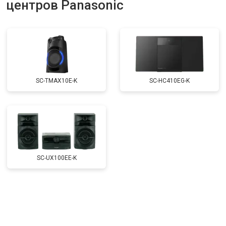
центров Panasonic
SC-TMAX10E-K
SC-HC410EG-K
SC-UX100EE-K