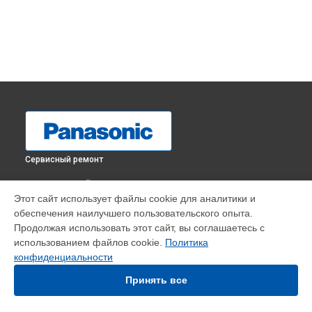
Сервисный ремонт
ВЫБЕРИ СВОЙ ГОРОД
Этот сайт использует файлы cookie для аналитики и
Замена кнопок управления телевизора TX-32FR250W
обеспечения наилучшего пользовательского опыта.
Panasonic в
Краснодаре
Продолжая использовать этот сайт, вы соглашаетесь с
Замена кнопок управления телевизора TX-32FR250W
использованием файлов cookie.
Политика
Panasonic в
Ростове-на-Дону
конфиденциальности
Замена кнопок управления телевизора TX-32FR250W
Panasonic в
Нижнем Новгороде
Принять все
Замена кнопок управления телевизора TX-32FR250W
Panasonic в
Новосибирске