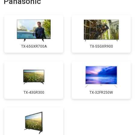
Panasonic
Замена трансформаторов
от 4800 ₽
Заказать
подсветки
TX-65GXR700A
TX-55GXR900
TX-43GR300
TX-32FR250W