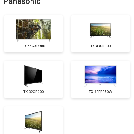
Panasonic
Замена трансформаторов
от 4800 ₽
Заказать
подсветки
TX-55GXR900
TX-43GR300
TX-32GR300
TX-32FR250W