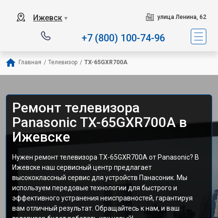
Ижевск
улица Ленина, 62
▼
+7 (800) 100-74-96
Главная
/
Телевизор
/
TX-65GXR700A
Ремонт телевизора
Panasonic TX-65GXR700A в
Ижевске
Нужен ремонт телевизора TX-65GXR700A от Panasonic? В
Ижевске наш сервисный центр предлагает
высококлассный сервис для устройств Панасоник. Мы
используем передовые технологии для быстрого и
эффективного устранения неисправностей, гарантируя
вам отличный результат. Обращайтесь к нам, и ваш